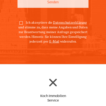
Ich akzeptiere die
Datenschutzerklärung
und stimme zu, dass meine Angaben und Daten
zur Beantwortung meiner Anfrage gespeichert
werden. Hinweis: Sie können Ihre Einwilligung
jederzeit per
E-Mail
widerrufen.
Koch Immobilien
Service
Kontakt & Impressum